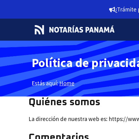
Saltar
¿Trámite 
al
contenido
Política de privaci
Estás aquí:
Home
Quiénes somos
La dirección de nuestra web es: https://w
Comentarios