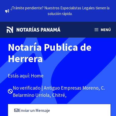
Saltar
¿Trámite pendiente? Nuestros Especialistas Legales tienen la
al
solución rápida.
contenido
MENÚ
Notaría Publica de
Herrera
Estás aquí:
Home
No verificado | Antiguo Empresas Moreno, C.
Belarmino Urriola, Chitré,
Enviar un Mensaje